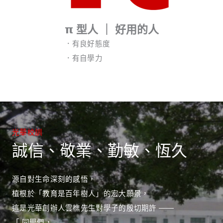
𝝿 型人 ｜ 好用的人
．有良好態度
．有自學力
光華校訓
誠信、敬業、勤敏、恆久
源自對生命深刻的感悟，
植根於「教育是百年樹人」的宏大願景，
這是光華創辦人雲樵先生對學子的殷切期許 ——
「 同學們，