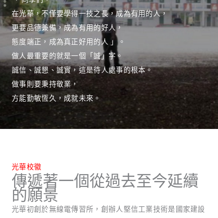
在光華，不僅要學得一技之長，成為有用的人，
更要品德兼備，成為有用的好人，
態度端正，成為真正好用的人 」。
做人最重要的就是一個「誠」字。
誠信、誠懇、誠實，這是待人處事的根本。
做事則要秉持敬業，
方能勤敏恆久，成就未來。
光華校徽
傳遞著一個從過去至今延續
的願景
光華初創於無線電傳習所，創辦人堅信工業技術是國家建設