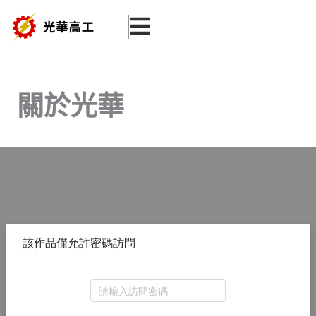
跳
至
主
要
內
關於光華
容