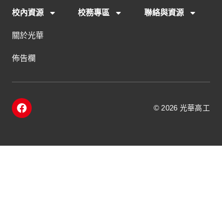
校內資源
校務專區
聯絡與資源
關於光華
佈告欄
F
© 2026 光華高工
a
c
e
b
o
o
k