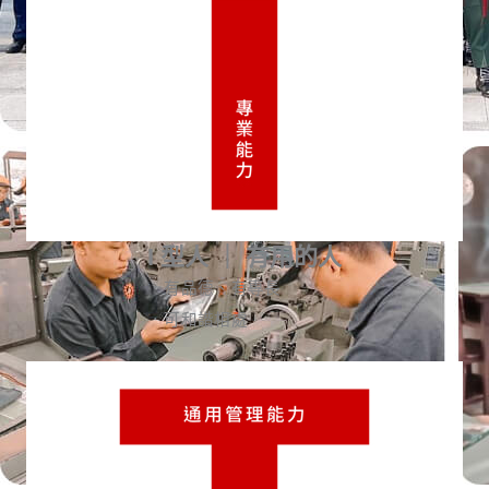
I 型人 ｜ 有用的人
．有品德、有專長
．可和諧相處