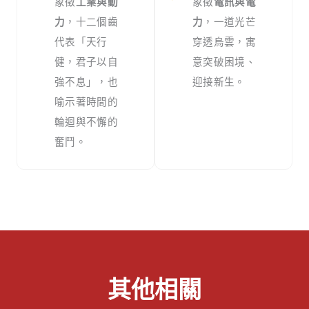
象徵
工業與動
象徵
電訊與電
力
，十二個齒
力
，一道光芒
代表「天行
穿透烏雲，寓
健，君子以自
意突破困境、
強不息」，也
迎接新生。
喻示著時間的
輪迴與不懈的
奮鬥。
其他相關