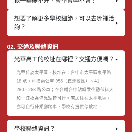
孩子基礎不好，會不會學不會？
想要了解更多學校細節，可以去哪裡洽
詢？
02. 交通及聯絡資訊
光華高工的校址在哪裡？交通方便嗎？
光華位於太平區，校址在：台中市太平區東平路
18 號。可搭乘公車 956（直達校區）、41、
280、288 路公車；在台鐵台中站轉乘往勤益科大
和一江橋為停靠點皆可行。若居住在太平地區，
亦可自行騎乘腳踏車，學校有提供停放地。
學校聯絡資訊？