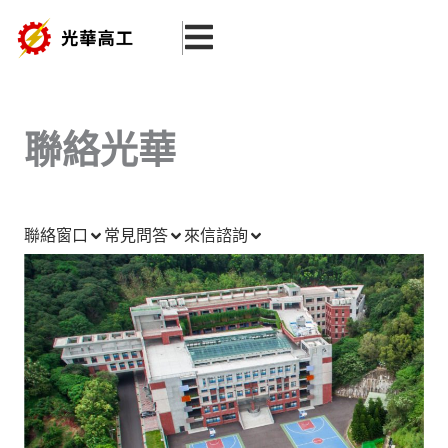
跳
至
主
要
內
聯絡光華
容
聯絡窗口
常見問答
來信諮詢