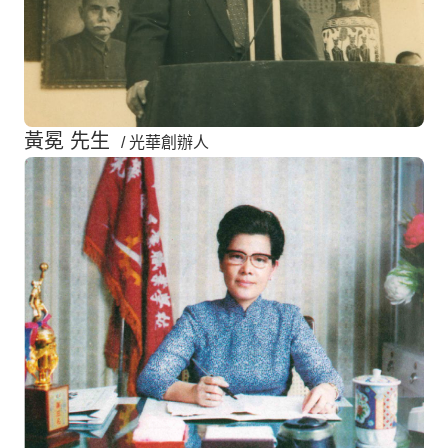
黃冕 先生
/ 光華創辦人