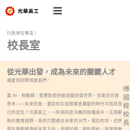
跳
至
主
要
行政單位專區 /
內
校長室
容
從光華出發，成為未來的關鍵人才
親愛的同學與家長們：
傅
當 AI、物聯網、智慧製造快速改變這個世界，你是否也曾
國
思考——未來的我，要如何在這個瞬息萬變的時代中找到自
樑
己的定位？光華高工，一所與科技共舞的技職高中，正用嶄
校
新的教育視野，為你打開通往未來的大門。現在的你，也許
長
還在摸索興趣和未來方向，但請記得：選對學校，就是啟動