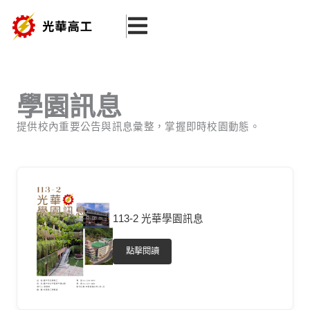
跳
至
主
要
內
學園訊息
容
提供校內重要公告與訊息彙整，掌握即時校園動態。
113-2 光華學園訊息
點擊閱讀