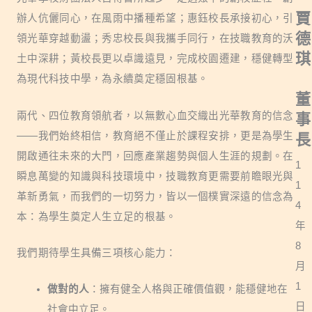
賈
辦人伉儷同心，在風雨中播種希望；惠鈺校長承接初心，引
德
領光華穿越動盪；秀忠校長與我攜手同行，在技職教育的沃
琪
土中深耕；黃校長更以卓識遠見，完成校園遷建，穩健轉型
為現代科技中學，為永續奠定穩固根基。
董
兩代、四位教育領航者，以無數心血交織出光華教育的信念
事
——我們始終相信，教育絕不僅止於課程安排，更是為學生
長
開啟通往未來的大門，回應產業趨勢與個人生涯的規劃。在
1
瞬息萬變的知識與科技環境中，技職教育更需要前瞻眼光與
1
革新勇氣，而我們的一切努力，皆以一個樸實深遠的信念為
4
本：為學生奠定人生立足的根基。
年
8
我們期待學生具備三項核心能力：
月
1
做對的人
：擁有健全人格與正確價值觀，能穩健地在
日
社會中立足。