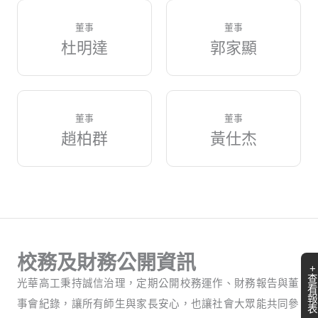
董事
董事
杜明達
郭家顯
董事
董事
趙柏群
黃仕杰
校務及財務公開資訊
+
查
光華高工秉持誠信治理，定期公開校務運作、財務報告與董
看
報
事會紀錄，讓所有師生與家長安心，也讓社會大眾能共同參
表