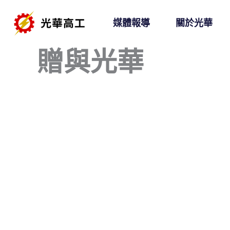
跳
媒體報導
關於光華
至
主
贈與光華
要
內
容