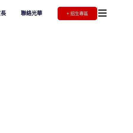
家長
聯絡光華
+ 招生專區