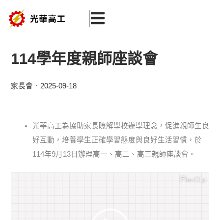
跳
至
主
要
114學年度親師座談會
內
容
家長會
2025-09-18
光華高工為協助家長瞭解學校辦學理念，促進親師生良
好互動，培養學生正確學習態度與良好生活習慣，於
114年9月13日辦理高一、高二、高三親師座談會。
視
訊
播