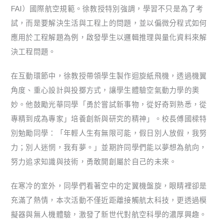
FAI）國際航空規範。徐教授特別強調，學習不只是為了考
試，而是要解決生活與工程上的問題，並以偏微分程式如何
應用於工程解題為例，啟發學生以邏輯推理與量化資料來解
決工程問題。
在互動環節中，徐教授帶領學生製作迴旋紙飛機，透過機翼
角度、重心設計與投擲方式，讓學生體驗空氣動力學的奧
妙。他鼓勵光華同學「勇於嘗試新事物，從好奇到熟悉，從
專精到成為專家」培養創新與研究的精神」。校長傅國樑特
別勉勵同學：「年輕人生有無限可能，假日別人放假，我努
力；別人迷惘，我有夢。」並期許同學們能以夢想為航向，
努力追求知識與技術，勇敢開創屬於自己的未來。
在寒冷的室外，同學們看著空中的定翼機盤旋，眼睛裡卻是
充滿了熱情，本次活動不僅近距離接觸航太科技，更透過模
擬器與無人機體驗，激發了新世代對航空科學的濃厚興趣。