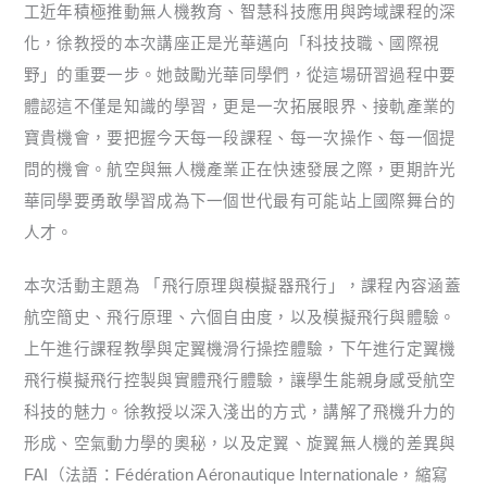
工近年積極推動無人機教育、智慧科技應用與跨域課程的深
化，徐教授的本次講座正是光華邁向「科技技職、國際視
野」的重要一步。她鼓勵光華同學們，從這場研習過程中要
體認這不僅是知識的學習，更是一次拓展眼界、接軌產業的
寶貴機會，要把握今天每一段課程、每一次操作、每一個提
問的機會。航空與無人機產業正在快速發展之際，更期許光
華同學要勇敢學習成為下一個世代最有可能站上國際舞台的
人才。
本次活動主題為 「飛行原理與模擬器飛行」，課程內容涵蓋
航空簡史、飛行原理、六個自由度，以及模擬飛行與體驗。
上午進行課程教學與定翼機滑行操控體驗，下午進行定翼機
飛行模擬飛行控製與實體飛行體驗，讓學生能親身感受航空
科技的魅力。徐教授以深入淺出的方式，講解了飛機升力的
形成、空氣動力學的奧秘，以及定翼、旋翼無人機的差異與
FAI（法語：Fédération Aéronautique Internationale，縮寫