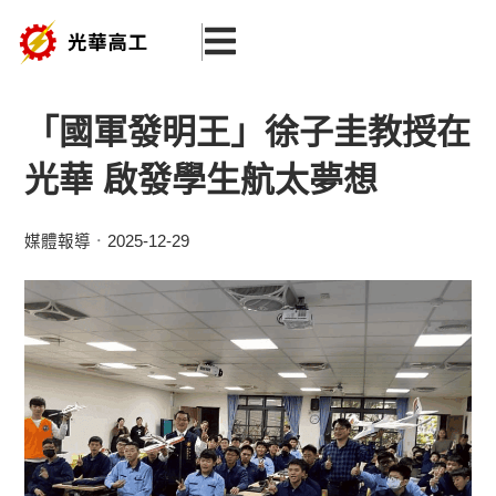
跳
至
主
要
「國軍發明王」徐子圭教授在
內
光華 啟發學生航太夢想
容
媒體報導
2025-12-29