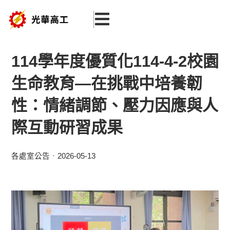
跳
至
主
要
114學年度優質化114-4-2校園
內
生命教育—在挑戰中培養韌
容
性：情緒調節、壓力因應與人
際互動研習成果
各處室公告
2026-05-13