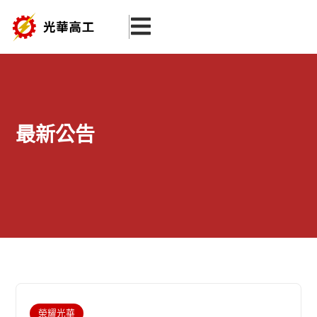
跳
至
主
要
內
容
最新公告
頁
頁
頁
頁
頁
面
面
面
面
面
榮耀光華