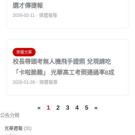
選才傳捷報
2026-02-11
媒體報導
榮耀光華
校長帶頭考無人機飛手證照 兌現請吃
「卡啦脆雞」 光華高工考照通過率8成
2026-01-26
媒體報導
«
1
2
3
4
5
»
公告分類
光華週報
(31)