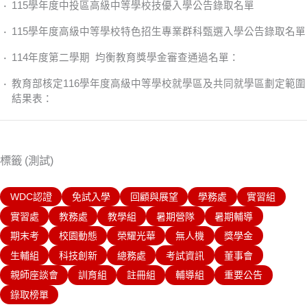
115學年度中投區高級中等學校技優入學公告錄取名單
115學年度高級中等學校特色招生專業群科甄選入學公告錄取名單
114年度第二學期 均衡教育獎學金審查通過名單：
教育部核定116學年度高級中等學校就學區及共同就學區劃定範圍
結果表：
標籤 (測試)
WDC認證
免試入學
回顧與展望
學務處
實習組
實習處
教務處
教學組
暑期營隊
暑期輔導
期末考
校園動態
榮耀光華
無人機
獎學金
生輔組
科技創新
總務處
考試資訊
董事會
親師座談會
訓育組
註冊組
輔導組
重要公告
錄取榜單