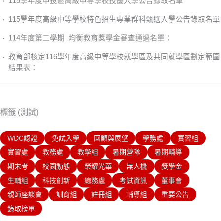
115學年度中投區高級中等學校技優入學公告錄取名單
115學年度高級中等學校特色招生專業群科甄選入學公告錄取名單
114年度第二學期 均衡教育獎學金審查通過名單：
教育部核定116學年度高級中等學校就學區及共同就學區劃定範圍
結果表：
標籤 (測試)
WDC認證
免試入學
回顧與展望
學務處
實習組
實習處
教務處
教學組
暑期營隊
暑期輔導
期末考
校園動態
榮耀光華
無人機
獎學金
生輔組
科技創新
總務處
考試資訊
董事會
親師座談會
訓育組
註冊組
輔導組
重要公告
錄取榜單