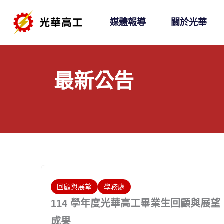
跳
媒體報導
關於光華
至
主
要
內
最新公告
容
回顧與展望
學務處
114 學年度光華高工畢業生回顧與展望
成果