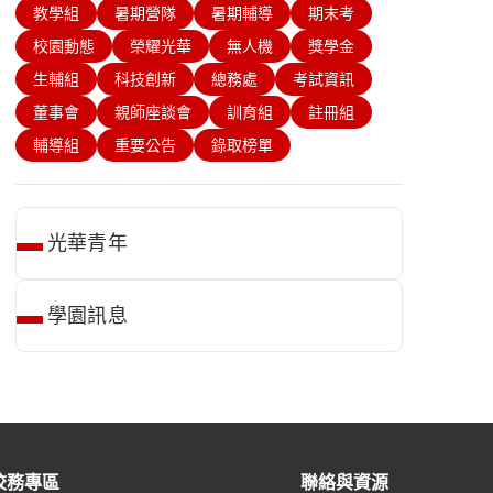
教學組
暑期營隊
暑期輔導
期末考
校園動態
榮耀光華
無人機
獎學金
生輔組
科技創新
總務處
考試資訊
董事會
親師座談會
訓育組
註冊組
輔導組
重要公告
錄取榜單
光華青年
學園訊息
校務專區
聯絡與資源