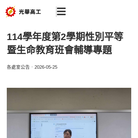
跳
至
主
要
114學年度第2學期性別平等
內
暨生命教育班會輔導專題
容
各處室公告
2026-05-25