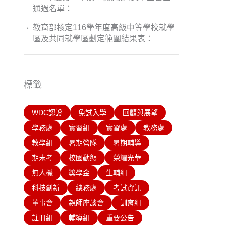
通過名單：
教育部核定116學年度高級中等學校就學
區及共同就學區劃定範圍結果表：
標籤
WDC認證
免試入學
回顧與展望
學務處
實習組
實習處
教務處
教學組
暑期營隊
暑期輔導
期末考
校園動態
榮耀光華
無人機
獎學金
生輔組
科技創新
總務處
考試資訊
董事會
親師座談會
訓育組
註冊組
輔導組
重要公告