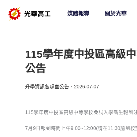
跳
媒體報導
關於光華
至
主
要
內
115學年度中投區高級
容
公告
升學資訊
各處室公告
2026-07-07
115學年度中投區高級中等學校免試入學新生報到注
7月9日報到時間上午9:00~12:00(請在11:30前到