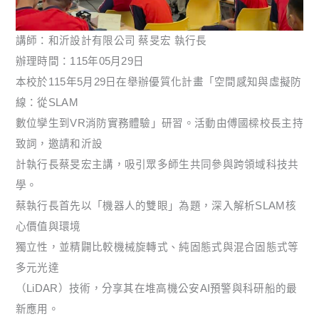
講師：和沂設計有限公司 蔡旻宏 執行長
辦理時間：115年05月29日
本校於115年5月29日在舉辦優質化計畫「空間感知與虛擬防
線：從SLAM
數位孿生到VR消防實務體驗」研習。活動由傅國樑校長主持
致詞，邀請和沂設
計執行長蔡旻宏主講，吸引眾多師生共同參與跨領域科技共
學。
蔡執行長首先以「機器人的雙眼」為題，深入解析SLAM核
心價值與環境
獨立性，並精闢比較機械旋轉式、純固態式與混合固態式等
多元光達
（LiDAR）技術，分享其在堆高機公安AI預警與科研船的最
新應用。