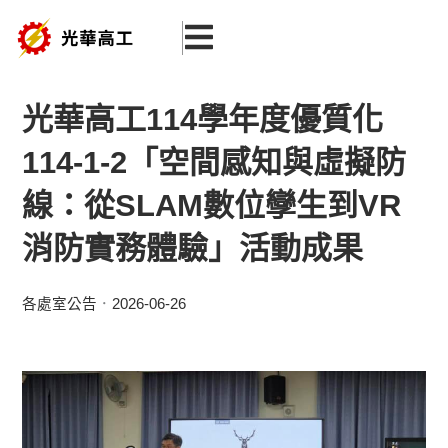
跳
至
主
要
光華高工114學年度優質化
內
114-1-2「空間感知與虛擬防
容
線：從SLAM數位孿生到VR
消防實務體驗」活動成果
各處室公告
2026-06-26