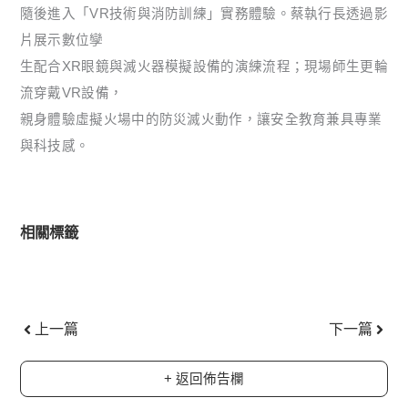
隨後進入「VR技術與消防訓練」實務體驗。蔡執行長透過影
片展示數位孿
生配合XR眼鏡與滅火器模擬設備的演練流程；現場師生更輪
流穿戴VR設備，
親身體驗虛擬火場中的防災滅火動作，讓安全教育兼具專業
與科技感。
相關標籤
上一頁
下一
上一篇
下一篇
+ 返回佈告欄