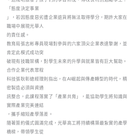
「態度決定事業
」，若因態度惡劣遭企業退貨將無法取得學分，期許大家在
職場中展現光華人
的責任感。
教育局張志彬專員現場對參與的六家頂尖企業表達摯謝，並
肯定此模式成功突
破現有技職架構，對學生未來的升學與就業皆有巨大幫助。
合作企業代表眾程
科技張耿彰總經理則指出，在AI崛起與傳產轉型的時代，精
密製造必須與資通
訊整合，此課程落實了「產業共育」，能協助學生將知識與
實際產業完美連結
，攜手縮短產學落差。
隨著簽約儀式圓滿完成，光華高工將持續構築最紮實的產學
橋樑，帶領學生從