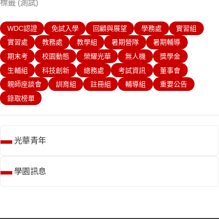
標籤 (測試)
WDC認證
免試入學
回顧與展望
學務處
實習組
實習處
教務處
教學組
暑期營隊
暑期輔導
期末考
校園動態
榮耀光華
無人機
獎學金
生輔組
科技創新
總務處
考試資訊
董事會
親師座談會
訓育組
註冊組
輔導組
重要公告
錄取榜單
光華青年
學園訊息