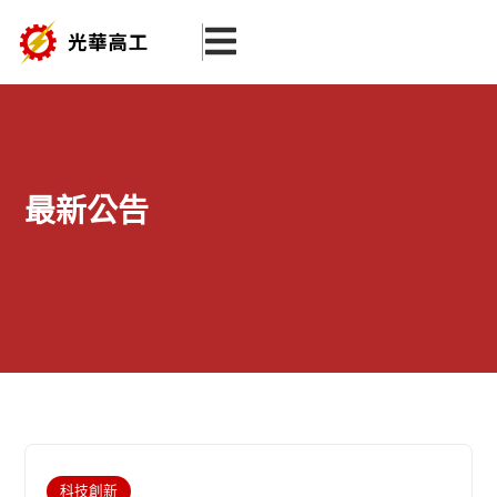
跳
至
主
要
內
容
最新公告
科技創新