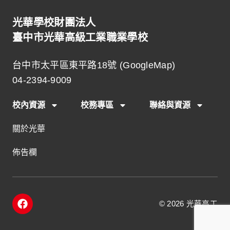
光華學校財團法人
臺中市光華高級工業職業學校
台中市太平區東平路18號 (
GoogleMap
)
04-2394-9009
校內資源
校務專區
聯絡與資源
關於光華
佈告欄
F
© 2026 光華高工
a
c
e