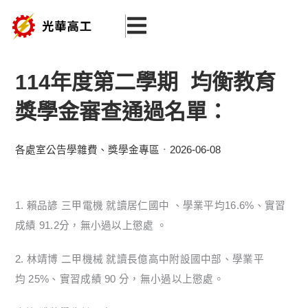
跳
至
主
要
114年度第二學期 均衡教育
內
獎學金審查通過名單：
容
各處室公告
學雜費、獎學金專區
2026-06-08
1. 賴品諺 三甲電機 就讀居仁國中 、學業平均16.6%、實習
成績 91.2分，無小過以上懲處 。
2. 林靖博 二甲機械 就讀長億高中附設國中部、學業平
均 25%、實習成績 90 分，無小過以上懲處。