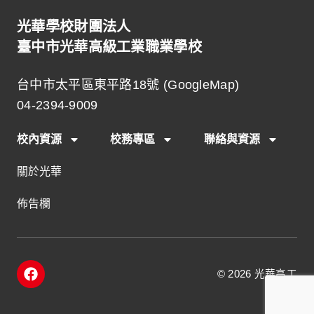
光華學校財團法人
臺中市光華高級工業職業學校
台中市太平區東平路18號 (
GoogleMap
)
04-2394-9009
校內資源
校務專區
聯絡與資源
關於光華
佈告欄
F
© 2026 光華高工
a
c
e