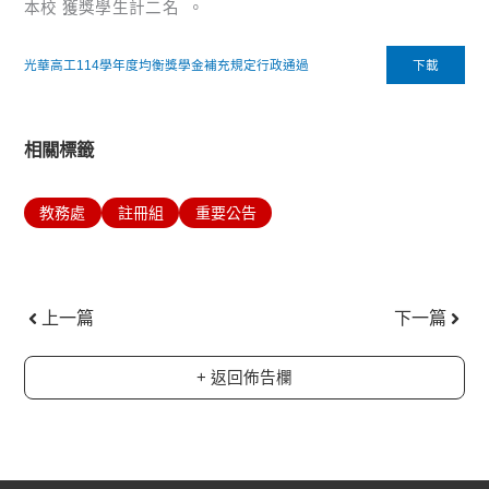
本校 獲獎學生計二名 。
光華高工114學年度均衡獎學金補充規定行政通過
下載
相關標籤
教務處
註冊組
重要公告
上一頁
下一
上一篇
下一篇
+ 返回佈告欄