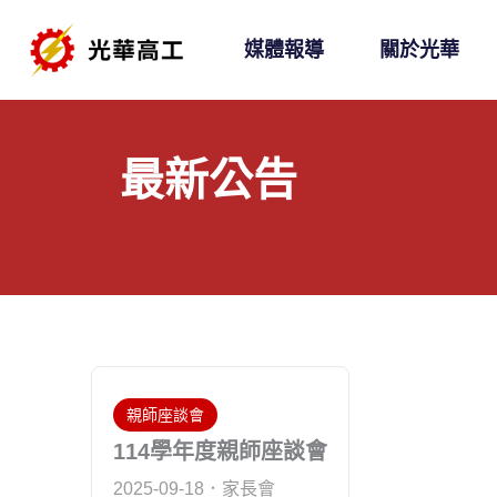
跳
媒體報導
關於光華
至
主
要
內
最新公告
容
親師座談會
114學年度親師座談會
2025-09-18
家長會