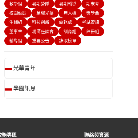
教學組
暑期營隊
暑期輔導
期末考
校園動態
榮耀光華
無人機
獎學金
生輔組
科技創新
總務處
考試資訊
董事會
親師座談會
訓育組
註冊組
輔導組
重要公告
錄取榜單
光華青年
學園訊息
校務專區
聯絡與資源