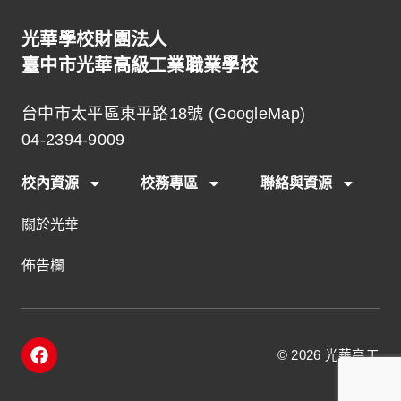
光華學校財團法人
臺中市光華高級工業職業學校
台中市太平區東平路18號 (
GoogleMap
)
04-2394-9009
校內資源
校務專區
聯絡與資源
關於光華
佈告欄
F
© 2026 光華高工
a
c
e