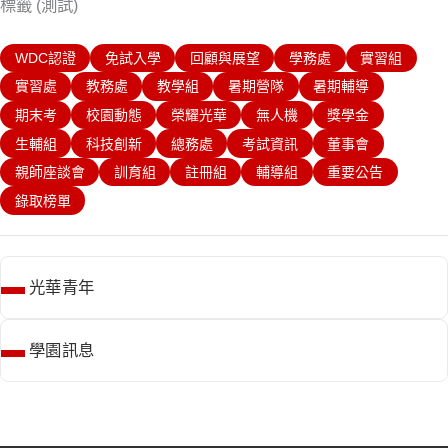
標籤 (測試)
WDC認證
免試入學
回顧與展望
學務處
實習組
實習處
教務處
教學組
暑期營隊
暑期輔導
期末考
校園動態
榮耀光華
無人機
獎學金
生輔組
科技創新
總務處
考試資訊
董事會
親師座談會
訓育組
註冊組
輔導組
重要公告
錄取榜單
光華青年
學園訊息