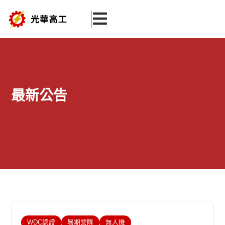
跳
至
主
要
內
容
最新公告
WDC認證
暑期營隊
無人機